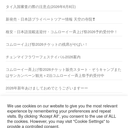
タイ入国審査の際の注意点(2026年6月8日)
新発売・日本語プライベートツアー情報 天空の寺院❣
格安・日本語混載送迎付・コムローイ一斉上げ祭2026予約受付中！
コムローイ上げ祭2026チケットの残席がやばい！
チェンマイフラワーフェステイバル2026案内
コムローイ一斉上げ祭2026チケット販売スタート・ぞうキャンプまた
はサンカンペーン観光＋2泊コムローイ一斉上祭予約受付中
2026年新年あけましておめでとうございますーー
2025/2026 年末年始休業のお知らせ
We use cookies on our website to give you the most relevant
experience by remembering your preferences and repeat
visits. By clicking “Accept All”, you consent to the use of ALL
the cookies. However, you may visit "Cookie Settings" to
日本人スタッフ直通携帯電話 : 081-9802844【担当： 山
provide a controlled consent.