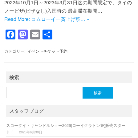
2022年10月1日～2023年3月31日迄の期間限定で、タイの
ノービザ(ビザなし)入国時の 最高滞在期間…
Read More: コムローイ一斉上げ祭… »
F
M
E
共
a
a
m
有
c
st
ail
カテゴリー:
イベントチケット予約
e
o
b
d
検索
o
o
o
n
検
索:
k
スタッフブログ
スコータイ・キャンドルショー2026(ローイクラトン祭)販売スター
ト！
2026年6月30日