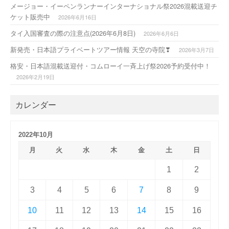
メージョー・イーペンランナーインターナショナル祭2026混載送迎チ
ケット販売中
2026年6月16日
タイ入国審査の際の注意点(2026年6月8日)
2026年6月6日
新発売・日本語プライベートツアー情報 天空の寺院❣
2026年3月7日
格安・日本語混載送迎付・コムローイ一斉上げ祭2026予約受付中！
2026年2月19日
カレンダー
2022年10月
月
火
水
木
金
土
日
1
2
3
4
5
6
7
8
9
10
11
12
13
14
15
16