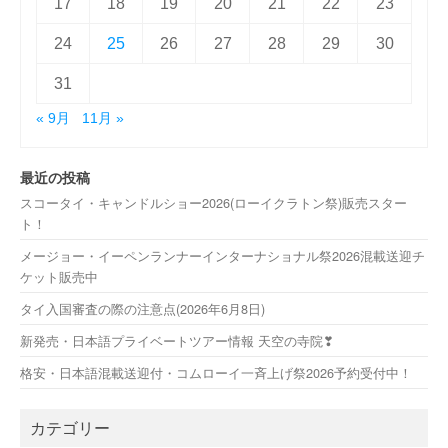
17
18
19
20
21
22
23
24
25
26
27
28
29
30
31
« 9月
11月 »
最近の投稿
スコータイ・キャンドルショー2026(ローイクラトン祭)販売スター
ト！
メージョー・イーペンランナーインターナショナル祭2026混載送迎チ
ケット販売中
タイ入国審査の際の注意点(2026年6月8日)
新発売・日本語プライベートツアー情報 天空の寺院❣
格安・日本語混載送迎付・コムローイ一斉上げ祭2026予約受付中！
カテゴリー