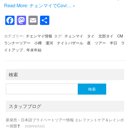
Read More: チェンマイでCovi… »
F
M
E
共
a
a
m
有
c
st
ail
カテゴリー:
チエンマイ情報
タグ:
チェンマイ タイ 北部タイ CM
ランナーツアー 小樽 運河 ナイトバザール 夜 ツアー 半日 ラ
e
o
イトアップ
,
年末年始
b
d
o
o
o
n
検索
k
検
索:
スタッフブログ
新発売・日本語プライベートツアー情報 エレファントケア＆レインボ
ー洞窟❣
2026年8月6日