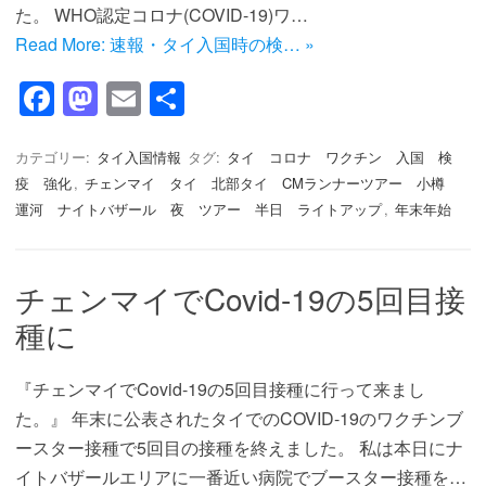
た。 WHO認定コロナ(COVID-19)ワ…
Read More: 速報・タイ入国時の検… »
F
M
E
共
a
a
m
有
c
st
ail
カテゴリー:
タイ入国情報
タグ:
タイ コロナ ワクチン 入国 検
疫 強化
,
チェンマイ タイ 北部タイ CMランナーツアー 小樽
e
o
運河 ナイトバザール 夜 ツアー 半日 ライトアップ
,
年末年始
b
d
o
o
チェンマイでCovid-19の5回目接
o
n
種に
k
『チェンマイでCovid-19の5回目接種に行って来まし
た。』 年末に公表されたタイでのCOVID-19のワクチンブ
ースター接種で5回目の接種を終えました。 私は本日にナ
イトバザールエリアに一番近い病院でブースター接種を…