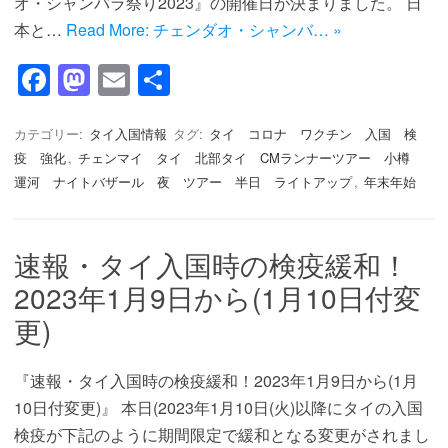
オ・シャンバラ祭り2023』の開催日が決まりました。 日
本と…
Read More: チェンダオ・シャンバ… »
F
M
E
共
a
a
m
有
c
st
ail
カテゴリー:
タイ入国情報
タグ:
タイ コロナ ワクチン 入国 検
疫 強化
,
チェンマイ タイ 北部タイ CMランナーツアー 小樽
e
o
運河 ナイトバザール 夜 ツアー 半日 ライトアップ
,
年末年始
b
d
o
o
速報・タイ入国時の検疫緩和！
o
n
2023年1月9日から(1月10日付変
k
更)
『速報・タイ入国時の検疫緩和！2023年1月9日から(1月
10日付変更)』 本日(2023年1月10日(火)以降にタイの入国
検疫が下記のように期間限定で緩和となる変更がされまし