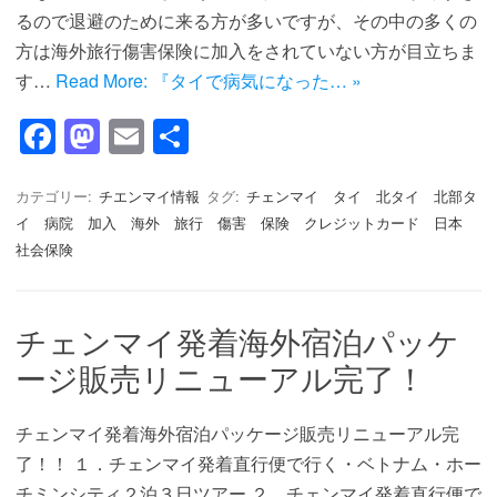
るので退避のために来る方が多いですが、その中の多くの
方は海外旅行傷害保険に加入をされていない方が目立ちま
す…
Read More: 『タイで病気になった… »
F
M
E
共
a
a
m
有
c
st
ail
カテゴリー:
チエンマイ情報
タグ:
チェンマイ タイ 北タイ 北部タ
イ 病院 加入 海外 旅行 傷害 保険 クレジットカード 日本
e
o
社会保険
b
d
o
o
チェンマイ発着海外宿泊パッケ
o
n
ージ販売リニューアル完了！
k
チェンマイ発着海外宿泊パッケージ販売リニューアル完
了！！ １．チェンマイ発着直行便で行く・ベトナム・ホー
チミンシティ２泊３日ツアー ２．チェンマイ発着直行便で