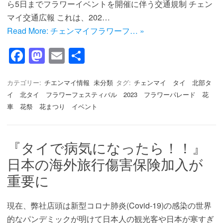
ら5日までフラワーイベントを開催に伴う交通規制 チェン
マイ交通広報 これは、202…
Read More: チェンマイフラワーフ… »
F
M
E
共
a
a
m
有
c
st
ail
カテゴリー:
チエンマイ情報
未分類
タグ:
チェンマイ タイ 北部タ
イ 北タイ フラワーフェスティバル 2023 フラワーパレード 花
e
o
車 花祭 花まつり イベント
b
d
o
o
『タイで病気になったら！！』
o
n
日本の海外旅行傷害保険加入が
k
重要に
現在、弊社店頭は新型コロナ肺炎(Covid-19)の感染の世界
的なパンデミックが明けて日本人の観光客や日本が寒すぎ