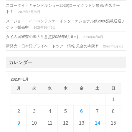
スコータイ・キャンドルショー2026(ローイクラトン祭)販売スター
ト！
2026年6月30日
メージョー・イーペンランナーインターナショナル祭2026混載送迎チ
ケット販売中
2026年6月16日
タイ入国審査の際の注意点(2026年6月8日)
2026年6月6日
新発売・日本語プライベートツアー情報 天空の寺院❣
2026年3月7日
カレンダー
2023年1月
月
火
水
木
金
土
日
1
2
3
4
5
6
7
8
9
10
11
12
13
14
15