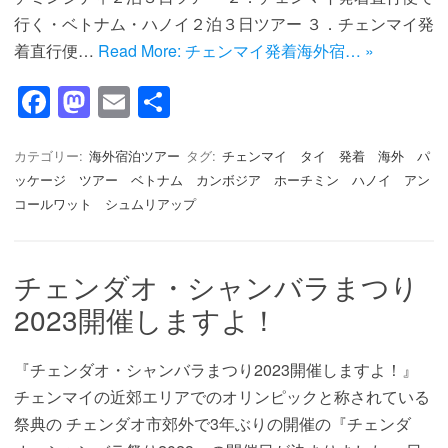
行く・ベトナム・ハノイ２泊３日ツアー ３．チェンマイ発
着直行便…
Read More: チェンマイ発着海外宿… »
F
M
E
共
a
a
m
有
c
st
ail
カテゴリー:
海外宿泊ツアー
タグ:
チェンマイ タイ 発着 海外 パ
ッケージ ツアー ベトナム カンボジア ホーチミン ハノイ アン
e
o
コールワット シュムリアップ
b
d
o
o
チェンダオ・シャンバラまつり
o
n
2023開催しますよ！
k
『チェンダオ・シャンバラまつり2023開催しますよ！』
チェンマイの近郊エリアでのオリンピックと称されている
祭典の チェンダオ市郊外で3年ぶりの開催の『チェンダ