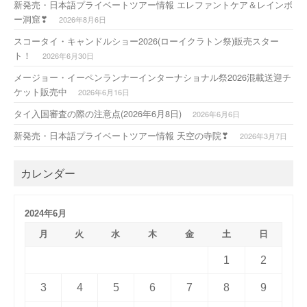
新発売・日本語プライベートツアー情報 エレファントケア＆レインボ
ー洞窟❣
2026年8月6日
スコータイ・キャンドルショー2026(ローイクラトン祭)販売スター
ト！
2026年6月30日
メージョー・イーペンランナーインターナショナル祭2026混載送迎チ
ケット販売中
2026年6月16日
タイ入国審査の際の注意点(2026年6月8日)
2026年6月6日
新発売・日本語プライベートツアー情報 天空の寺院❣
2026年3月7日
カレンダー
2024年6月
月
火
水
木
金
土
日
1
2
3
4
5
6
7
8
9