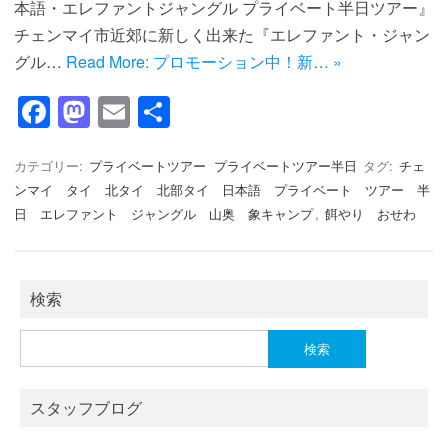
本語・エレファントジャングル プライベート半日ツアー』
チェンマイ市近郊に新しく出来た『エレファント・ジャン
グル…
Read More: プロモーション中！新… »
F
M
E
共
a
a
m
有
c
st
ail
カテゴリー:
プライベートツアー
プライベートツアー半日
タグ:
チェ
ンマイ タイ 北タイ 北部タイ 日本語 プライベート ツアー 半
e
o
日 エレファント ジャングル 山奥 象キャンプ
,
餌やり おせわ
b
d
o
o
o
n
検索
k
検
索:
スタッフブログ