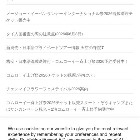
メージョー・イーペンランナーインターナショナル祭2026混載送迎チ
ケット販売中
タイ入国審査の際の注意点(2026年6月8日)
新発売・日本語プライベートツアー情報 天空の寺院❣
格安・日本語混載送迎付・コムローイ一斉上げ祭2026予約受付中！
コムローイ上げ祭2026チケットの残席がやばい！
チェンマイフラワーフェステイバル2026案内
コムローイ一斉上げ祭2026チケット販売スタート・ぞうキャンプまた
はサンカンペーン観光＋2泊コムローイ一斉上祭予約受付中
2026年新年あけましておめでとうございますーー
We use cookies on our website to give you the most relevant
experience by remembering your preferences and repeat
visits. By clicking “Accept All”, you consent to the use of ALL