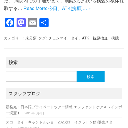
た。 病院内での手順が悪く、病院の受付から検査の検体採
取する…
Read More: 今日、ATK(抗原)… »
F
M
E
共
a
a
m
有
c
st
ail
カテゴリー:
未分類
タグ:
チェンマイ、タイ、ATK、抗原検査 病院
e
o
b
d
検索
o
o
o
n
検
索:
k
スタッフブログ
新発売・日本語プライベートツアー情報 エレファントケア＆レインボ
ー洞窟❣
2026年8月6日
スコータイ・キャンドルショー2026(ローイクラトン祭)販売スター
ト！