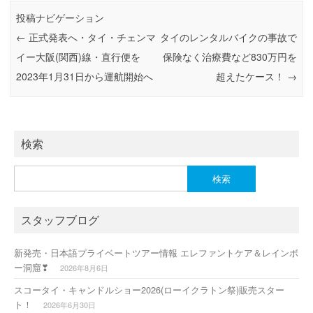
o
o
投稿ナビゲーション
o
n
←
正式発表へ・タイ・チェンマ
タイのレンタルバイクの事故で
k
イー大阪(関西)線・直行便を
保険なく治療費など830万円を
2023年1月31日から運航開始へ
超えたケース！
→
検索
検
索:
スタッフブログ
新発売・日本語プライベートツアー情報 エレファントケア＆レインボ
ー洞窟❣
2026年8月6日
スコータイ・キャンドルショー2026(ローイクラトン祭)販売スター
ト！
2026年6月30日