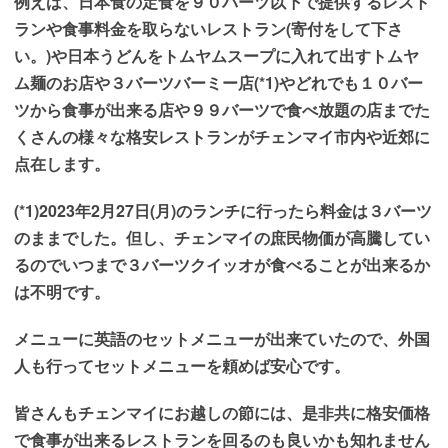
例えば、日本食の定食を９０バーツ以下で提供するレスト
ランや食事料金を取らないレストラン(寄付をして下さ
い。)や日本うどんをトムヤムスープに入れて出すトムヤ
ム麺のお店や３バーツバーミー店(*1)やどれでも１０バー
ツから食事が出来る店や９９バーツで食べ放題の店までた
くさんの様々な格安レストランがチェンマイ市内や近郊に
点在します。
(*1)2023年2月27日(月)のランチに行ったら料金は３バーツ
のままでした。但し、チェンマイの庶民物価が高騰してい
るのでいつまで３バーツクイッオが食べることが出来るか
は不明です。
メニューに英語のセットメニューが出来ていたので、外国
人も行ってセットメニューを頼めば安心です。
皆さんもチェンマイにお越しの節には、是非共に格安価格
で食事が出来るレストランを回るのも良いかも知れません