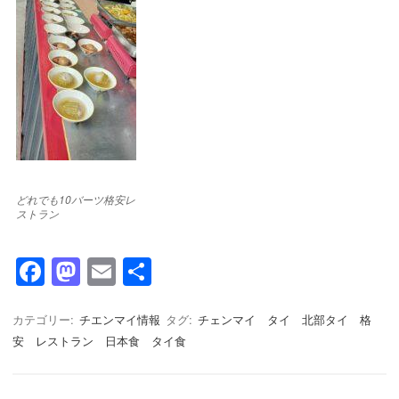
どれでも10バーツ格安レ
ストラン
F
M
E
共
a
a
m
有
c
st
ail
カテゴリー:
チエンマイ情報
タグ:
チェンマイ タイ 北部タイ 格
安 レストラン 日本食 タイ食
e
o
b
d