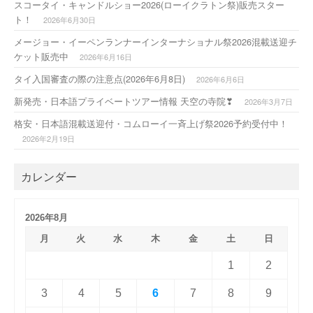
スコータイ・キャンドルショー2026(ローイクラトン祭)販売スター
ト！
2026年6月30日
メージョー・イーペンランナーインターナショナル祭2026混載送迎チ
ケット販売中
2026年6月16日
タイ入国審査の際の注意点(2026年6月8日)
2026年6月6日
新発売・日本語プライベートツアー情報 天空の寺院❣
2026年3月7日
格安・日本語混載送迎付・コムローイ一斉上げ祭2026予約受付中！
2026年2月19日
カレンダー
2026年8月
月
火
水
木
金
土
日
1
2
3
4
5
6
7
8
9