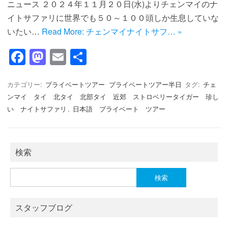
ニュース ２０２４年１１月２０日(水)よりチェンマイのナ
イトサファリに世界でも５０～１００頭しか生息していな
いたい…
Read More: チェンマイナイトサフ… »
F
M
E
共
a
a
m
有
c
st
ail
カテゴリー:
プライベートツアー
プライベートツアー半日
タグ:
チェ
ンマイ タイ 北タイ 北部タイ 近郊 ストロベリータイガー 珍し
e
o
い ナイトサファリ
,
日本語 プライベート ツアー
b
d
o
o
o
n
検索
k
検
索:
スタッフブログ