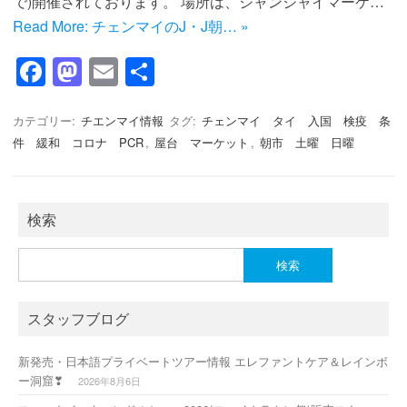
で)開催されております。 場所は、ジャンジャイマーケ…
Read More: チェンマイのJ・J朝… »
F
M
E
共
a
a
m
有
c
st
ail
カテゴリー:
チエンマイ情報
タグ:
チェンマイ タイ 入国 検疫 条
件 緩和 コロナ PCR
,
屋台 マーケット
,
朝市 土曜 日曜
e
o
b
d
o
o
検索
o
n
検
k
索:
スタッフブログ
新発売・日本語プライベートツアー情報 エレファントケア＆レインボ
ー洞窟❣
2026年8月6日