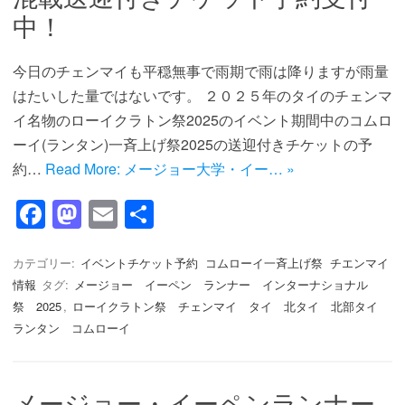
中！
今日のチェンマイも平穏無事で雨期で雨は降りますが雨量
はたいした量ではないです。 ２０２５年のタイのチェンマ
イ名物のローイクラトン祭2025のイベント期間中のコムロ
ーイ(ランタン)一斉上げ祭2025の送迎付きチケットの予
約…
Read More: メージョー大学・イー… »
F
M
E
共
a
a
m
有
c
st
ail
カテゴリー:
イベントチケット予約
コムローイ一斉上げ祭
チエンマイ
情報
タグ:
メージョー イーペン ランナー インターナショナル
e
o
祭 2025
,
ローイクラトン祭 チェンマイ タイ 北タイ 北部タイ
b
d
ランタン コムローイ
o
o
o
n
メージョー・イーペンランナー