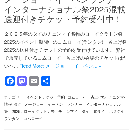
k
インターナショナル祭2025混載
送迎付きチケット予約受付中！
２０２５年のタイのチェンマイ名物のローイクラトン祭
2025のイベント期間中のコムローイ(ランタン)一斉上げ祭
2025の送迎付きチケットの予約を受付けています。 弊社
で販売しているコムローイ一斉上げの会場のチケットはた
いへ…
Read More: メージョー・イーペン… »
F
M
E
共
a
a
m
有
c
st
ail
カテゴリー:
イベントチケット予約
コムローイ一斉上げ祭
チエンマイ
情報
タグ:
メージョー イーペン ランナー インターナショナル
e
o
祭 2025
,
ローイクラトン祭 チェンマイ タイ 北タイ 北部タイ
b
d
ランタン コムローイ
o
o