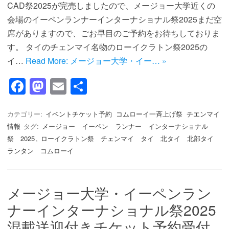
CAD祭2025が完売しましたので、メージョー大学近くの
会場のイーペンランナーインターナショナル祭2025まだ空
席がありますので、ごお早目のご予約をお待ちしておりま
す。 タイのチェンマイ名物のローイクラトン祭2025の
イ…
Read More: メージョー大学・イー… »
F
M
E
共
a
a
m
有
c
st
ail
カテゴリー:
イベントチケット予約
コムローイ一斉上げ祭
チエンマイ
情報
タグ:
メージョー イーペン ランナー インターナショナル
e
o
祭 2025
,
ローイクラトン祭 チェンマイ タイ 北タイ 北部タイ
b
d
ランタン コムローイ
o
o
o
n
メージョー大学・イーペンラン
k
ナーインターナショナル祭2025
混載送迎付きチケット予約受付