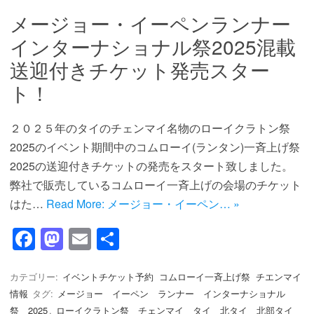
o
n
メージョー・イーペンランナー
k
インターナショナル祭2025混載
送迎付きチケット発売スター
ト！
２０２５年のタイのチェンマイ名物のローイクラトン祭
2025のイベント期間中のコムローイ(ランタン)一斉上げ祭
2025の送迎付きチケットの発売をスタート致しました。
弊社で販売しているコムローイ一斉上げの会場のチケット
はた…
Read More: メージョー・イーペン… »
F
M
E
共
a
a
m
有
c
st
ail
カテゴリー:
イベントチケット予約
コムローイ一斉上げ祭
チエンマイ
情報
タグ:
メージョー イーペン ランナー インターナショナル
e
o
祭 2025
,
ローイクラトン祭 チェンマイ タイ 北タイ 北部タイ