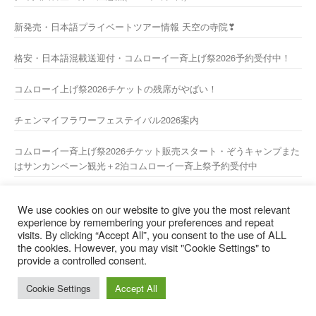
新発売・日本語プライベートツアー情報 天空の寺院❣
格安・日本語混載送迎付・コムローイ一斉上げ祭2026予約受付中！
コムローイ上げ祭2026チケットの残席がやばい！
チェンマイフラワーフェステイバル2026案内
コムローイ一斉上げ祭2026チケット販売スタート・ぞうキャンプまた
はサンカンペーン観光＋2泊コムローイ一斉上祭予約受付中
2026年新年あけましておめでとうございますーー
We use cookies on our website to give you the most relevant
experience by remembering your preferences and repeat
visits. By clicking “Accept All”, you consent to the use of ALL
the cookies. However, you may visit "Cookie Settings" to
日本人スタッフ直通携帯電話 : 081-9802844【担当： 山
provide a controlled consent.
本 】 （日本からおかけの場合は 66-81-9802844）
Cookie Settings
Accept All
Iconic One
Theme | Powered by
Wordpress