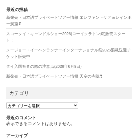
最近の投稿
新発売・日本語プライベートツアー情報 エレファントケア＆レインボ
ー洞窟❣
スコータイ・キャンドルショー2026(ローイクラトン祭)販売スター
ト！
メージョー・イーペンランナーインターナショナル祭2026混載送迎チ
ケット販売中
タイ入国審査の際の注意点(2026年6月8日)
新発売・日本語プライベートツアー情報 天空の寺院❣
カテゴリー
カ
テ
ゴ
最近のコメント
リ
表示できるコメントはありません。
ー
アーカイブ