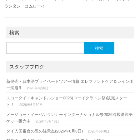
b
d
ランタン コムローイ
o
o
o
n
検索
k
検
索:
スタッフブログ
新発売・日本語プライベートツアー情報 エレファントケア＆レインボ
ー洞窟❣
2026年8月6日
スコータイ・キャンドルショー2026(ローイクラトン祭)販売スター
ト！
2026年6月30日
メージョー・イーペンランナーインターナショナル祭2026混載送迎チ
ケット販売中
2026年6月16日
タイ入国審査の際の注意点(2026年6月8日)
2026年6月6日