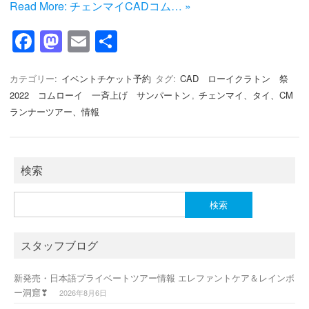
Read More: チェンマイCADコム… »
F
M
E
共
a
a
m
有
c
st
ail
カテゴリー:
イベントチケット予約
タグ:
CAD ローイクラトン 祭
2022 コムローイ 一斉上げ サンパートン
,
チェンマイ、タイ、CM
e
o
ランナーツアー、情報
b
d
o
o
o
n
検索
k
検
索:
スタッフブログ
新発売・日本語プライベートツアー情報 エレファントケア＆レインボ
ー洞窟❣
2026年8月6日