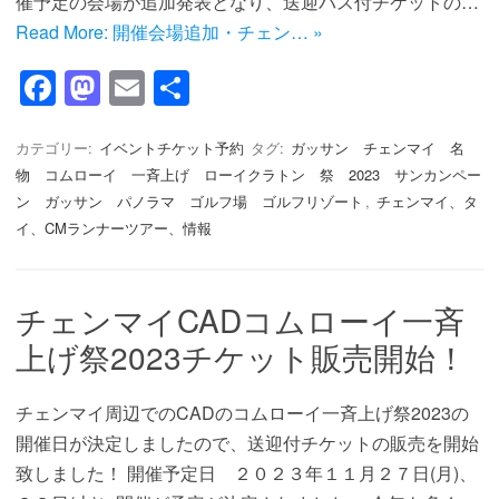
催予定の会場が追加発表となり、送迎バス付チケットの…
Read More: 開催会場追加・チェン… »
F
M
E
共
a
a
m
有
c
st
ail
カテゴリー:
イベントチケット予約
タグ:
ガッサン チェンマイ 名
物 コムローイ 一斉上げ ローイクラトン 祭 2023 サンカンペー
e
o
ン ガッサン パノラマ ゴルフ場 ゴルフリゾート
,
チェンマイ、タ
b
d
イ、CMランナーツアー、情報
o
o
o
n
チェンマイCADコムローイ一斉
k
上げ祭2023チケット販売開始！
チェンマイ周辺でのCADのコムローイ一斉上げ祭2023の
開催日が決定しましたので、送迎付チケットの販売を開始
致しました！ 開催予定日 ２０２３年１１月２７日(月)、