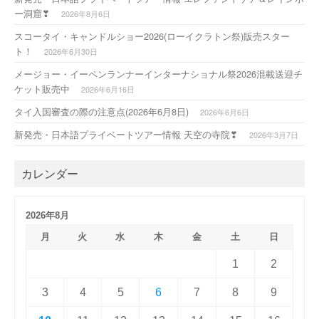
ー洞窟❣
2026年8月6日
スコータイ・キャンドルショー2026(ローイクラトン祭)販売スター
ト！
2026年6月30日
メージョー・イーペンランナーインターナショナル祭2026混載送迎チ
ケット販売中
2026年6月16日
タイ入国審査の際の注意点(2026年6月8日)
2026年6月6日
新発売・日本語プライベートツアー情報 天空の寺院❣
2026年3月7日
カレンダー
2026年8月
月
火
水
木
金
土
日
1
2
3
4
5
6
7
8
9