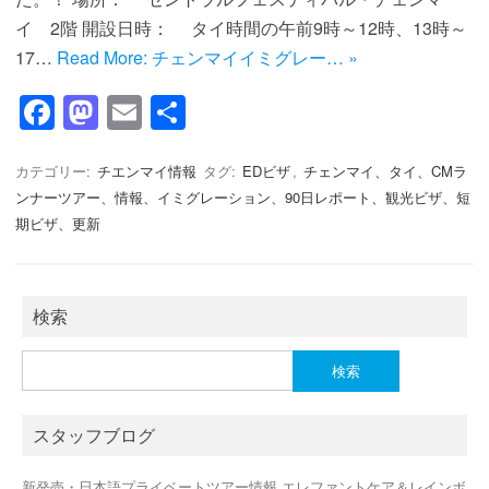
イ 2階 開設日時： タイ時間の午前9時～12時、13時～
17…
Read More: チェンマイイミグレー… »
F
M
E
共
a
a
m
有
c
st
ail
カテゴリー:
チエンマイ情報
タグ:
EDビザ
,
チェンマイ、タイ、CMラ
ンナーツアー、情報、イミグレーション、90日レポート、観光ビザ、短
e
o
期ビザ、更新
b
d
o
o
o
n
検索
k
検
索:
スタッフブログ
新発売・日本語プライベートツアー情報 エレファントケア＆レインボ