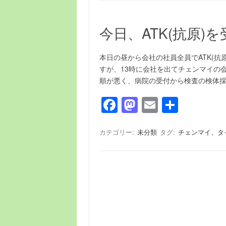
今日、ATK(抗原
本日の昼から会社の社員全員でATK(抗
すが、13時に会社を出てチェンマイの
順が悪く、病院の受付から検査の検体
F
M
E
共
a
a
m
有
c
st
ail
カテゴリー:
未分類
タグ:
チェンマイ、タ
e
o
b
d
o
o
o
n
k