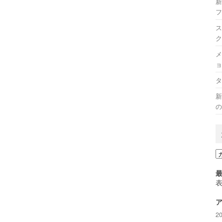
新
フ
ス
ク
メ
ョ
タ
新
の
カ
テ
ゴ
リ
ー
2