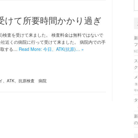
検
索
)を受けて所要時間かかり過ぎ
原)検査を受けて来ました。 検査料金は無料ではないで
新
会社近くの病院に行って受けて来ました。 病院内での手
フ
採取する…
Read More: 今日、ATK(抗原)… »
6
ス
ク
メ
イ、ATK、抗原検査 病院
ョ
年
タ
新
の