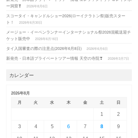
ー洞窟❣
2026年8月6日
スコータイ・キャンドルショー2026(ローイクラトン祭)販売スター
ト！
2026年6月30日
メージョー・イーペンランナーインターナショナル祭2026混載送迎チ
ケット販売中
2026年6月16日
タイ入国審査の際の注意点(2026年6月8日)
2026年6月6日
新発売・日本語プライベートツアー情報 天空の寺院❣
2026年3月7日
カレンダー
2026年8月
月
火
水
木
金
土
日
1
2
3
4
5
6
7
8
9