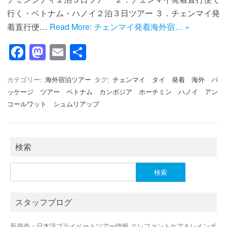
行く・ベトナム・ハノイ２泊３日ツアー ３．チェンマイ発
着直行便…
Read More: チェンマイ発着海外宿… »
F
M
E
共
a
a
m
有
c
st
ail
カテゴリー:
海外宿泊ツアー
タグ:
チェンマイ タイ 発着 海外 パ
ッケージ ツアー ベトナム カンボジア ホーチミン ハノイ アン
e
o
コールワット シュムリアップ
b
d
o
o
o
n
検索
k
検
索:
スタッフブログ
新発売・日本語プライベートツアー情報 エレファントケア＆レインボ