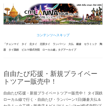
コンテンツへスキップ
「
チェンマイ タイ 北タイ 北部タイ ランパーン 大仏 鎌倉 セラミック 陶
器 タイ国鉄 ビルマ様式寺院 ローカル線
」タグアーカイブ
自由たび応援・新規プライベー
トツアー販売中！
自由たび応援・新規プライベートツアー販売中！ タイ国鉄
ローカル線で行く・自由たび・ランパーン1日(鎌倉大仏＆
セラミック工場＋販売店＆ビルマ(ミャンマー)様式寺院)プ