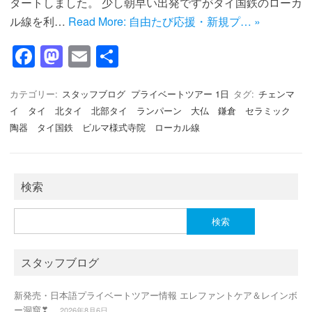
タートしました。 少し朝早い出発ですがタイ国鉄のローカ
ル線を利…
Read More: 自由たび応援・新規プ… »
F
M
E
共
a
a
m
有
c
st
ail
カテゴリー:
スタッフブログ
プライベートツアー 1日
タグ:
チェンマ
イ タイ 北タイ 北部タイ ランパーン 大仏 鎌倉 セラミック
e
o
陶器 タイ国鉄 ビルマ様式寺院 ローカル線
b
d
o
o
o
n
検索
k
検
索:
スタッフブログ
新発売・日本語プライベートツアー情報 エレファントケア＆レインボ
ー洞窟❣
2026年8月6日