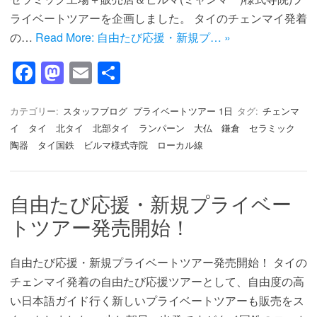
ライベートツアーを企画しました。 タイのチェンマイ発着
の…
Read More: 自由たび応援・新規プ… »
F
M
E
共
a
a
m
有
c
st
ail
カテゴリー:
スタッフブログ
プライベートツアー 1日
タグ:
チェンマ
イ タイ 北タイ 北部タイ ランパーン 大仏 鎌倉 セラミック
e
o
陶器 タイ国鉄 ビルマ様式寺院 ローカル線
b
d
o
o
自由たび応援・新規プライベー
o
n
トツアー発売開始！
k
自由たび応援・新規プライベートツアー発売開始！ タイの
チェンマイ発着の自由たび応援ツアーとして、自由度の高
い日本語ガイド行く新しいプライベートツアーも販売をス