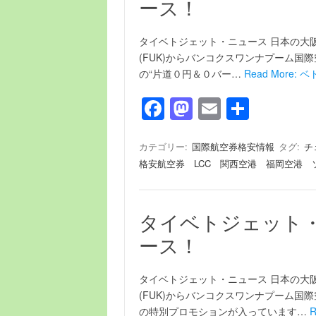
o
n
ース！
k
タイベトジェット・ニュース 日本の大阪関
(FUK)からバンコクスワンナプーム国
の“片道０円＆０バー…
Read More:
F
M
E
共
a
a
m
有
c
st
ail
カテゴリー:
国際航空券格安情報
タグ:
チ
格安航空券 LCC 関西空港 福岡空港 
e
o
b
d
o
o
タイベトジェット
o
n
ース！
k
タイベトジェット・ニュース 日本の大阪関
(FUK)からバンコクスワンナプーム国
の特別プロモションが入っています…