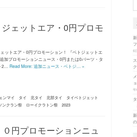
検
索
トジェットエア・0円プロモ
新
フ
6
ェットエア・0円プロモーション！ 『ベトジェットエ
■追加プロモーションニュース・0円または0バーツ・タ
ス
～2…
Read More: 追加ニュース・ベトジ… »
ク
メ
ョ
年
ェンマイ タイ 北タイ 北部タイ タイベトジェット
タ
ソンクラン祭 ローイクラトン祭 2023
新
の
・０円プロモーションニュ