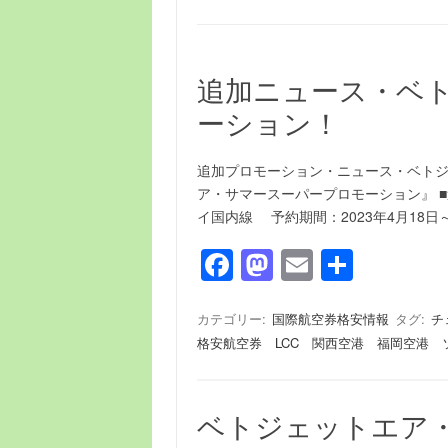
追加ニュース・ベ
ーション！
追加プロモーション・ニュース・ベトジ
ア・サマースーパープロモーション』 
イ国内線 予約期間：2023年4月18日
F
M
E
共
a
a
m
有
c
st
ail
カテゴリー:
国際航空券格安情報
タグ:
チ
格安航空券 LCC 関西空港 福岡空港 
e
o
b
d
o
o
ベトジェットエア