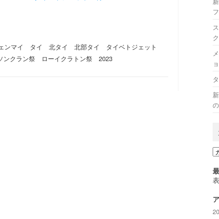
新
フ
ス
ク
ェンマイ タイ 北タイ 北部タイ タイベトジェット
メ
ソンクラン祭 ローイクラトン祭 2023
ョ
タ
新
の
カ
テ
ゴ
リ
ー
2