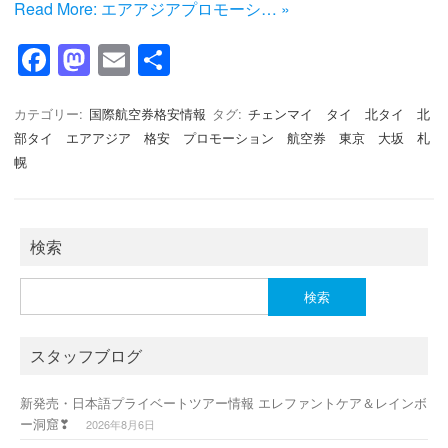
Read More: エアアジアプロモーシ… »
F
M
E
共
a
a
m
有
c
st
ail
カテゴリー:
国際航空券格安情報
タグ:
チェンマイ タイ 北タイ 北
部タイ エアアジア 格安 プロモーション 航空券 東京 大坂 札
e
o
幌
b
d
o
o
o
n
検索
k
検
索:
スタッフブログ
新発売・日本語プライベートツアー情報 エレファントケア＆レインボ
ー洞窟❣
2026年8月6日