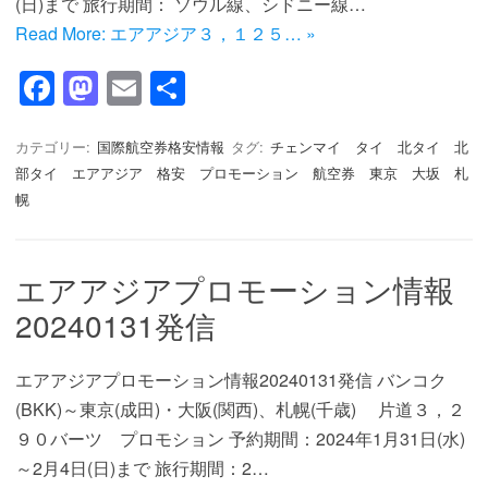
(日)まで 旅行期間： ソウル線、シドニー線…
Read More: エアアジア３，１２５… »
F
M
E
共
a
a
m
有
c
st
ail
カテゴリー:
国際航空券格安情報
タグ:
チェンマイ タイ 北タイ 北
部タイ エアアジア 格安 プロモーション 航空券 東京 大坂 札
e
o
幌
b
d
o
o
エアアジアプロモーション情報
o
n
20240131発信
k
エアアジアプロモーション情報20240131発信 バンコク
(BKK)～東京(成田)・大阪(関西)、札幌(千歳) 片道３，２
９０バーツ プロモション 予約期間：2024年1月31日(水)
～2月4日(日)まで 旅行期間：2…