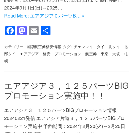
2024年9月1日(日)～2025…
Read More: エアアジア０バーツB… »
F
M
E
共
a
a
m
有
c
st
ail
カテゴリー:
国際航空券格安情報
タグ:
チェンマイ タイ 北タイ 北
部タイ エアアジア 格安 プロモーション 航空券 東京 大坂 札
e
o
幌
b
d
o
o
エアアジア３，１２５バーツBIG
o
n
プロモーション実施中！！
k
エアアジア３，１２５バーツBIGプロモーション情報
20240221発信 エアアジア片道３，１２５バーツBIGプロ
モーション実施中 予約期間：2024年2月20(火)～2月25日