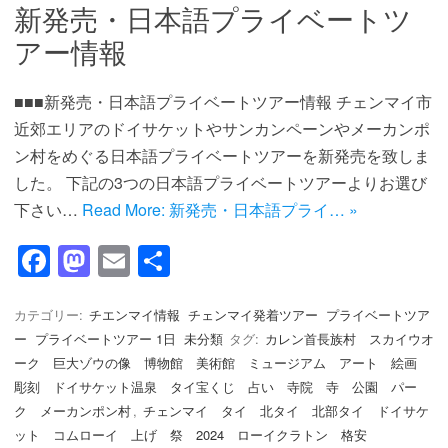
新発売・日本語プライベートツ
アー情報
■■■新発売・日本語プライベートツアー情報 チェンマイ市
近郊エリアのドイサケットやサンカンペーンやメーカンポ
ン村をめぐる日本語プライベートツアーを新発売を致しま
した。 下記の3つの日本語プライベートツアーよりお選び
下さい…
Read More: 新発売・日本語プライ… »
F
M
E
共
a
a
m
有
c
st
ail
カテゴリー:
チエンマイ情報
チェンマイ発着ツアー
プライベートツア
ー
プライベートツアー 1日
未分類
タグ:
カレン首長族村 スカイウオ
e
o
ーク 巨大ゾウの像 博物館 美術館 ミュージアム アート 絵画
b
d
彫刻 ドイサケット温泉 タイ宝くじ 占い 寺院 寺 公園 パー
o
o
ク メーカンポン村
,
チェンマイ タイ 北タイ 北部タイ ドイサケ
ット コムローイ 上げ 祭 2024 ローイクラトン 格安