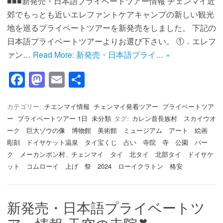
■■■新発売・日本語プライベートツアー情報 チェンマイ近
郊でもっとも近いエレファントケアキャンプの新しい観光
地を巡るプライベートツアーを新発売をしました。 下記の
日本語プライベートツアーよりお選び下さい。 ①．エレフ
ァン…
Read More: 新発売・日本語プライ… »
F
M
E
共
a
a
m
有
c
st
ail
カテゴリー:
チエンマイ情報
チェンマイ発着ツアー
プライベートツア
ー
プライベートツアー 1日
未分類
タグ:
カレン首長族村 スカイウオ
e
o
ーク 巨大ゾウの像 博物館 美術館 ミュージアム アート 絵画
b
d
彫刻 ドイサケット温泉 タイ宝くじ 占い 寺院 寺 公園 パー
o
o
ク メーカンポン村
,
チェンマイ タイ 北タイ 北部タイ ドイサケ
ット コムローイ 上げ 祭 2024 ローイクラトン 格安
o
n
k
新発売・日本語プライベートツ