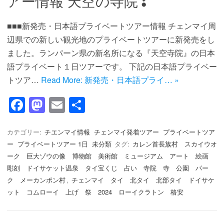
アー情報 天空の寺院❣
■■■新発売・日本語プライベートツアー情報 チェンマイ周
辺県での新しい観光地のプライベートツアーに新発売をし
ました。ランパーン県の新名所になる『天空寺院』の日本
語プライベート１日ツアーです。 下記の日本語プライベー
トツア…
Read More: 新発売・日本語プライ… »
F
M
E
共
a
a
m
有
c
st
ail
カテゴリー:
チエンマイ情報
チェンマイ発着ツアー
プライベートツア
ー
プライベートツアー 1日
未分類
タグ:
カレン首長族村 スカイウオ
e
o
ーク 巨大ゾウの像 博物館 美術館 ミュージアム アート 絵画
b
d
彫刻 ドイサケット温泉 タイ宝くじ 占い 寺院 寺 公園 パー
o
o
ク メーカンポン村
,
チェンマイ タイ 北タイ 北部タイ ドイサケ
ット コムローイ 上げ 祭 2024 ローイクラトン 格安
o
n
k