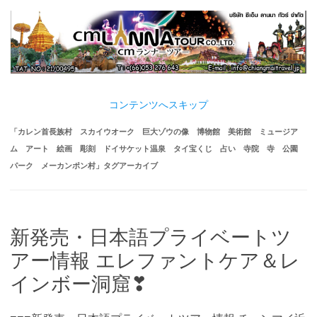
コンテンツへスキップ
「
カレン首長族村 スカイウオーク 巨大ゾウの像 博物館 美術館 ミュージア
ム アート 絵画 彫刻 ドイサケット温泉 タイ宝くじ 占い 寺院 寺 公園
パーク メーカンポン村
」タグアーカイブ
新発売・日本語プライベートツ
アー情報 エレファントケア＆レ
インボー洞窟❣