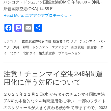
バンコク・ドンムアン国際空港(DMK) 午前8:00－ 沖縄・
那覇国際空港(OKA) 14:55 F…
Read More: エアアジアプロモーシ… »
F
M
E
共
a
a
m
有
c
st
ail
カテゴリー:
国際航空券格安情報
航空券予約
タグ:
チェンマイ バン
コク 沖縄 那覇 ドンムアン エアアジア 新規就航 航空券 タ
e
o
イ 北タイ 北部タイ 格安航空券 プロモ―ション
b
d
o
o
注意！チェンマイ空港24時間運
o
n
用化に伴う対応について
k
２０２３年１１月１日(水)からタイのチェンマイ国際空港
(CNX)の本格的な２４時間運用化に伴い、一部のフライト
のスケジュールが大きく変わる便が出て来ますので、2023