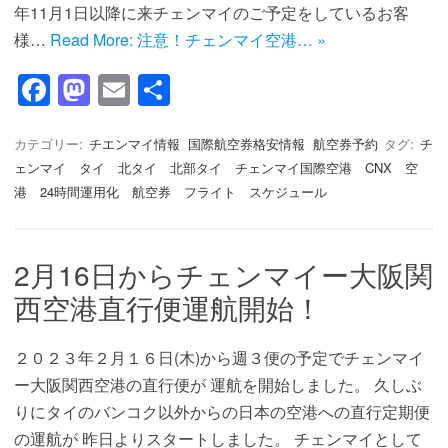
年11月1日以降に来チェンマイのご予定をしているお客
様…
Read More: 注意！チェンマイ空港… »
F
M
E
共
a
a
m
有
c
st
ail
カテゴリー:
チエンマイ情報
国際航空券格安情報
航空券予約
タグ:
チ
ェンマイ タイ 北タイ 北部タイ チェンマイ国際空港 CNX 空
e
o
港 24時間運用化 航空券 フライト スケジュール
b
d
o
o
2月16日からチェンマイー大阪関
o
n
西空港直行便運航開始！
k
２０２３年２月１６日(木)から週３便の予定でチェンマイ
ー大阪関西空港の直行便が 運航を開始しました。 久しぶ
りにタイのバンコク以外からの日本の空港への直行定期便
の運航が 昨日よりスタートしました。 チェンマイとして