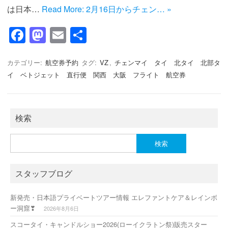
は日本…
Read More: 2月16日からチェン… »
F
M
E
共
a
a
m
有
c
st
ail
カテゴリー:
航空券予約
タグ:
VZ
,
チェンマイ タイ 北タイ 北部タ
イ ベトジェット 直行便 関西 大阪 フライト 航空券
e
o
b
d
o
o
検索
o
n
検
k
索:
スタッフブログ
新発売・日本語プライベートツアー情報 エレファントケア＆レインボ
ー洞窟❣
2026年8月6日
スコータイ・キャンドルショー2026(ローイクラトン祭)販売スター