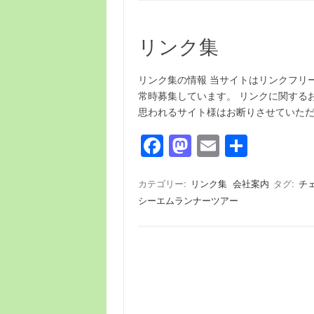
リンク集
リンク集の情報 当サイトはリンクフリ
常時募集しています。 リンクに関する
思われるサイト様はお断りさせていた
F
M
E
共
a
a
m
有
c
st
ail
カテゴリー:
リンク集
会社案内
タグ:
チ
シーエムランナーツアー
e
o
b
d
o
o
o
n
k