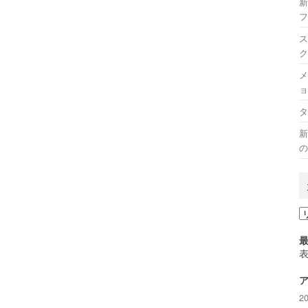
新
フ
ス
ク
メ
ョ
タ
新
の
カ
テ
ゴ
リ
ー
2