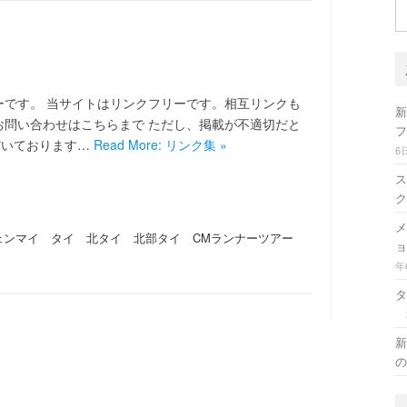
検
索
ーです。 当サイトはリンクフリーです。相互リンクも
新
お問い合わせはこちらまで ただし、掲載が不適切だと
フ
だいております…
Read More: リンク集 »
6
ス
ク
メ
ェンマイ タイ 北タイ 北部タイ CMランナーツアー
ョ
年
タ
新
の