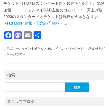
チケット11月27日スタンダード席・残席あと6席！』 緊急
速報！！！ チェンマイCAD主催のコムローイ一斉上げ祭
2023のスタンダード席チケットは残席が６席となりま…
Read More: 速報・至急の予約を・… »
F
M
E
共
a
a
m
有
c
st
ail
カテゴリー:
イベントチケット予約
イベントパッケージ
ホテル付きパ
ッケージツアー
e
o
b
d
o
o
検索
o
n
検
k
索:
スタッフブログ