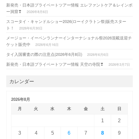
新発売・日本語プライベートツアー情報 エレファントケア＆レインボ
ー洞窟❣
2026年8月6日
スコータイ・キャンドルショー2026(ローイクラトン祭)販売スター
ト！
2026年6月30日
メージョー・イーペンランナーインターナショナル祭2026混載送迎チ
ケット販売中
2026年6月16日
タイ入国審査の際の注意点(2026年6月8日)
2026年6月6日
新発売・日本語プライベートツアー情報 天空の寺院❣
2026年3月7日
カレンダー
2026年8月
月
火
水
木
金
土
日
1
2
3
4
5
6
7
8
9