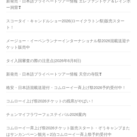
新発売・日本語プライベートツアー情報 エレファントケア＆レインボ
ー洞窟❣
スコータイ・キャンドルショー2026(ローイクラトン祭)販売スター
ト！
メージョー・イーペンランナーインターナショナル祭2026混載送迎チ
ケット販売中
タイ入国審査の際の注意点(2026年6月8日)
新発売・日本語プライベートツアー情報 天空の寺院❣
格安・日本語混載送迎付・コムローイ一斉上げ祭2026予約受付中！
コムローイ上げ祭2026チケットの残席がやばい！
チェンマイフラワーフェステイバル2026案内
コムローイ一斉上げ祭2026チケット販売スタート・ぞうキャンプまた
はサンカンペーン観光＋2泊コムローイ一斉上祭予約受付中