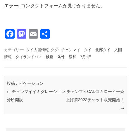
エラー:
コンタクトフォームが見つかりません。
F
M
E
共
a
a
m
有
c
st
ail
カテゴリー:
タイ入国情報
タグ:
チェンマイ タイ 北部タイ 入国
情報 タイランドパス 検疫 条件 緩和 7月1日
e
o
b
d
o
o
投稿ナビゲーション
o
n
←
チェンマイイミグレーション
チェンマイCADコムローイ一斉
k
分所開設
上げ祭2022チケット販売開始！
→