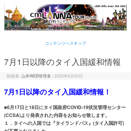
コンテンツへスキップ
7月1日以降のタイ入国緩和情報
投稿者:
山本WEB管理者
|
2022年6月20日
7月1日以降のタイ入国緩和情報！
■6月17日と18日に
タイ国政府
COVID-19
状況管理センター
(
CCSA)より
発表された内容をお知らせ致します。
１．タイへの入国では『タイランドパス』(タイ入国許可)
が不要となりました。