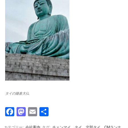
タイの鎌倉大仏
F
M
E
共
a
a
m
有
カテゴリー:
会社案内
タグ:
チェンマイ タイ 北部タイ CMランナ