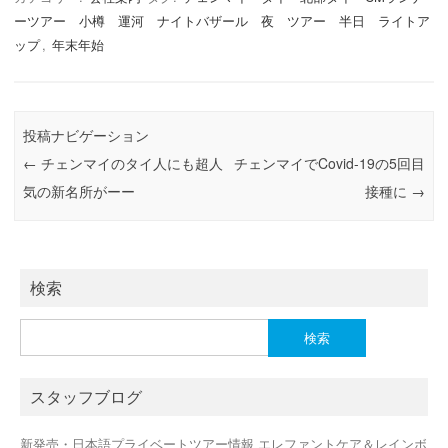
c
st
ail
ーツアー 小樽 運河 ナイトバザール 夜 ツアー 半日 ライトア
e
o
ップ
,
年末年始
b
d
o
o
o
n
投稿ナビゲーション
k
←
チェンマイのタイ人にも超人
チェンマイでCovid-19の5回目
気の新名所がーー
接種に
→
検索
検
索:
スタッフブログ
新発売・日本語プライベートツアー情報 エレファントケア＆レインボ