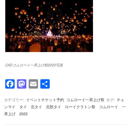
CADコムローイ一斉上げ祭2020写真
F
M
E
共
a
a
m
有
c
st
ail
カテゴリー:
イベントチケット予約
コムローイ一斉上げ祭
タグ:
チェ
ンマイ タイ 北タイ 北部タイ ローイクラトン祭 コムローイ 一
e
o
斉上げ 2023
b
d
o
o