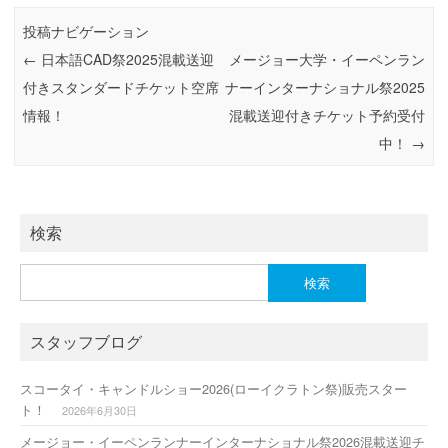
o
n
投稿ナビゲーション
k
←
日本語CAD祭2025混載送迎
メージョー大学・イーペンラン
付きスタンダードチケット空席
ナーインターナショナル祭2025
情報！
混載送迎付きチケット予約受付
中！
→
検索
検
索:
スタッフブログ
スコータイ・キャンドルショー2026(ローイクラトン祭)販売スター
ト！
2026年6月30日
メージョー・イーペンランナーインターナショナル祭2026混載送迎チ