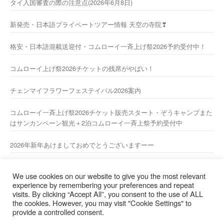
タイ入国審査の際の注意点(2026年6月8日)
新発売・日本語プライベートツアー情報 天空の寺院❣
格安・日本語混載送迎付・コムローイ一斉上げ祭2026予約受付中！
コムローイ上げ祭2026チケットの残席がやばい！
チェンマイフラワーフェステイバル2026案内
コムローイ一斉上げ祭2026チケット販売スタート・ぞうキャンプまた
はサンカンペーン観光＋2泊コムローイ一斉上祭予約受付中
2026年新年あけましておめでとうございますーー
2025/2026 年末年始休業のお知らせ
We use cookies on our website to give you the most relevant
experience by remembering your preferences and repeat
visits. By clicking “Accept All”, you consent to the use of ALL
the cookies. However, you may visit "Cookie Settings" to
日本人スタッフ直通携帯電話 : 081-9802844【担当： 山
provide a controlled consent.
本 】 （日本からおかけの場合は 66-81-9802844）