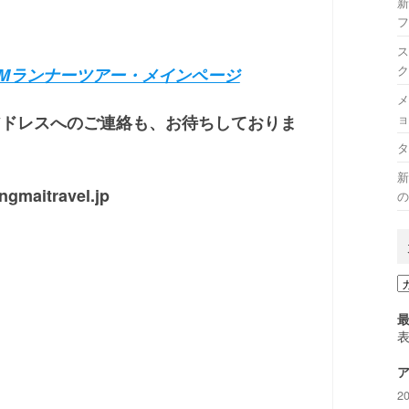
新
フ
ス
ク
CMランナーツアー・メインページ
メ
ョ
アドレスへのご連絡も、お待ちしておりま
タ
新
aitravel.jp
の
カ
テ
ゴ
リ
ー
2