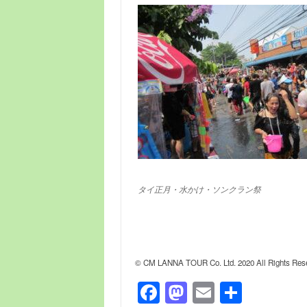
タイ正月・水かけ・ソンクラン祭
© CM LANNA TOUR Co. Ltd. 2020 All Rights Res
F
M
E
共