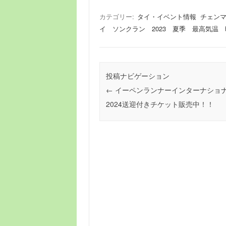
a
a
m
有
c
st
ail
カテゴリー:
タイ・イベント情報
チェン
イ ソンクラン 2023 夏季 最高気温
e
o
b
d
o
o
投稿ナビゲーション
o
n
←
イーペンランナーインターナショ
k
2024送迎付きチケット販売中！！