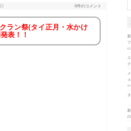
検
4日
0件のコメント
索
クラン祭(タイ正月・水かけ
間発表！！
新
フ
6
ス
ク
メ
ョ
年
タ
新
の