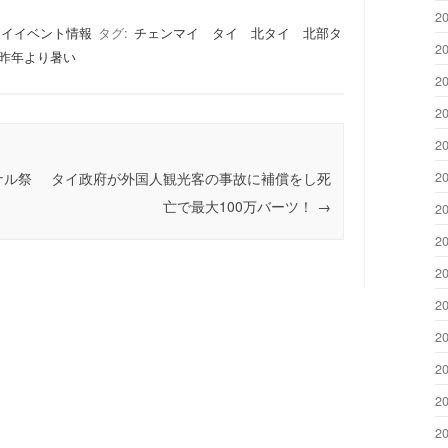
2
マイイベント情報
タグ:
チェンマイ タイ 北タイ 北部タ
2
 昨年より暑い
2
2
2
2
ナル祭
タイ政府が外国人観光客の事故に補償をし死
亡で最大100万バーツ！
→
2
2
2
2
2
2
2
2