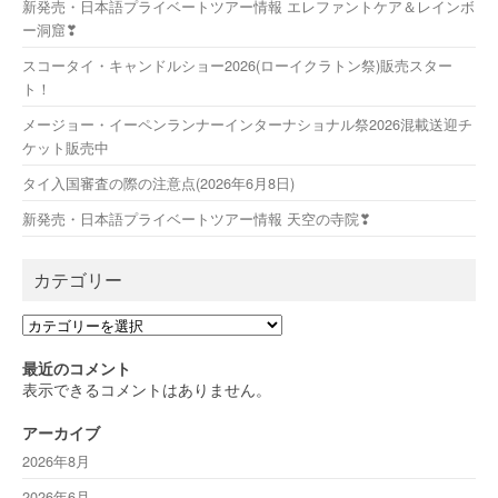
新発売・日本語プライベートツアー情報 エレファントケア＆レインボ
ー洞窟❣
スコータイ・キャンドルショー2026(ローイクラトン祭)販売スター
ト！
メージョー・イーペンランナーインターナショナル祭2026混載送迎チ
ケット販売中
タイ入国審査の際の注意点(2026年6月8日)
新発売・日本語プライベートツアー情報 天空の寺院❣
カテゴリー
カ
テ
ゴ
最近のコメント
リ
表示できるコメントはありません。
ー
アーカイブ
2026年8月
2026年6月