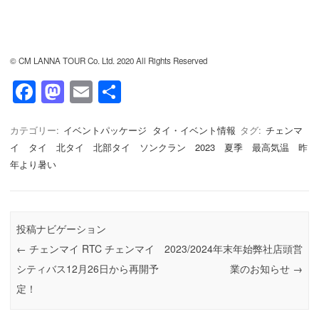
© CM LANNA TOUR Co. Ltd. 2020 All Rights Reserved
F
M
E
共
a
a
m
有
c
st
ail
カテゴリー:
イベントパッケージ
タイ・イベント情報
タグ:
チェンマ
イ タイ 北タイ 北部タイ ソンクラン 2023 夏季 最高気温 昨
e
o
年より暑い
b
d
o
o
o
n
投稿ナビゲーション
k
←
チェンマイ RTC チェンマイ
2023/2024年末年始弊社店頭営
シティバス12月26日から再開予
業のお知らせ
→
定！