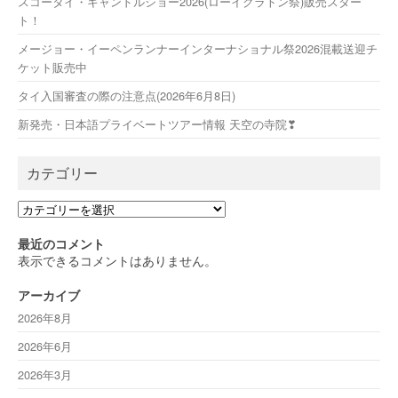
スコータイ・キャンドルショー2026(ローイクラトン祭)販売スター
ト！
メージョー・イーペンランナーインターナショナル祭2026混載送迎チ
ケット販売中
タイ入国審査の際の注意点(2026年6月8日)
新発売・日本語プライベートツアー情報 天空の寺院❣
カテゴリー
カ
テ
ゴ
最近のコメント
リ
表示できるコメントはありません。
ー
アーカイブ
2026年8月
2026年6月
2026年3月