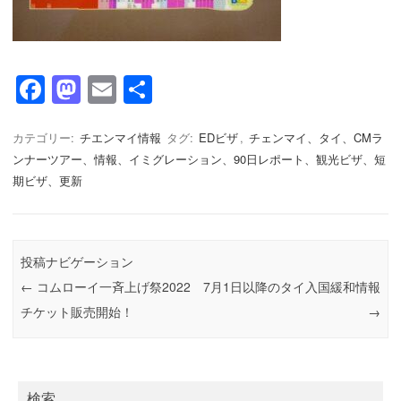
F
M
E
共
a
a
m
有
c
st
ail
カテゴリー:
チエンマイ情報
タグ:
EDビザ
,
チェンマイ、タイ、CMラ
ンナーツアー、情報、イミグレーション、90日レポート、観光ビザ、短
e
o
期ビザ、更新
b
d
o
o
o
n
投稿ナビゲーション
k
←
コムローイ一斉上げ祭2022
7月1日以降のタイ入国緩和情報
チケット販売開始！
→
検索