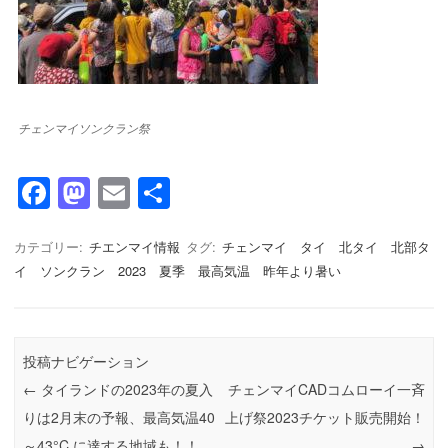
チェンマイソンクラン祭
F
M
E
共
a
a
m
有
c
st
ail
カテゴリー:
チエンマイ情報
タグ:
チェンマイ タイ 北タイ 北部タ
イ ソンクラン 2023 夏季 最高気温 昨年より暑い
e
o
b
d
o
o
投稿ナビゲーション
o
n
←
タイランドの2023年の夏入
チェンマイCADコムローイ一斉
k
りは2月末の予報、最高気温40
上げ祭2023チケット販売開始！
～43°C に達する地域も！！
→