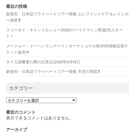
最近の投稿
新発売・日本語プライベートツアー情報 エレファントケア＆レインボ
ー洞窟❣
スコータイ・キャンドルショー2026(ローイクラトン祭)販売スター
ト！
メージョー・イーペンランナーインターナショナル祭2026混載送迎チ
ケット販売中
タイ入国審査の際の注意点(2026年6月8日)
新発売・日本語プライベートツアー情報 天空の寺院❣
カテゴリー
カ
テ
ゴ
最近のコメント
リ
表示できるコメントはありません。
ー
アーカイブ