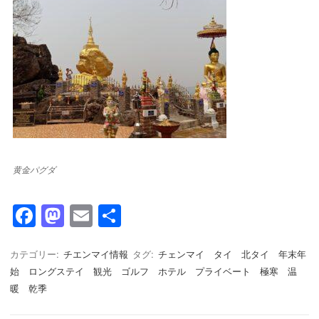
黄金パグダ
F
M
E
共
a
a
m
有
c
st
ail
カテゴリー:
チエンマイ情報
タグ:
チェンマイ タイ 北タイ 年末年
始 ロングステイ 観光 ゴルフ ホテル プライベート 極寒 温
e
o
暖 乾季
b
d