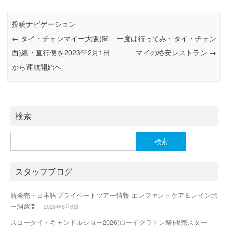
o
o
o
n
投稿ナビゲーション
k
←
タイ・チェンマイー大阪(関
一度は行ってみ・タイ・チェン
西)線・直行便を2023年2月1日
マイの格安レストラン
→
から運航開始へ
検索
検
索:
スタッフブログ
新発売・日本語プライベートツアー情報 エレファントケア＆レインボ
ー洞窟❣
2026年8月6日
スコータイ・キャンドルショー2026(ローイクラトン祭)販売スター