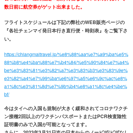
数日前に航空券がゲット出来ました。
フライトスケジュールは下記の弊社のWEB販売ページの
『各社チェンマイ発日本行き直行便・時刻表』をご覧下さ
い。
https://chiangmaitravel.jp/%e8%88%aa%e7%a9%ba%e5%
88%b8%e4%ba%88%e7%b4%84/%e5%90%84%e7%a4%
be%e3%83%81%e3%82%a7%e3%83%b3%e3%83%9e%
e3%82%a4%e7%99%ba%e6%97%a5%e6%9c%ac%e8%
a1%8c%e3%81%8d%e7%9b%b4%e8%a1%8c%e4%be%
bf/
今はタイへの入国も規制が大きく緩和されてコロナワクチ
ン接種2回以上のワクチンパスポートまたはPCR検査陰性
証明書のみで入国が可能となってます。
さらに、2023年3月31日迄の日本からのノービザ(ビザなし