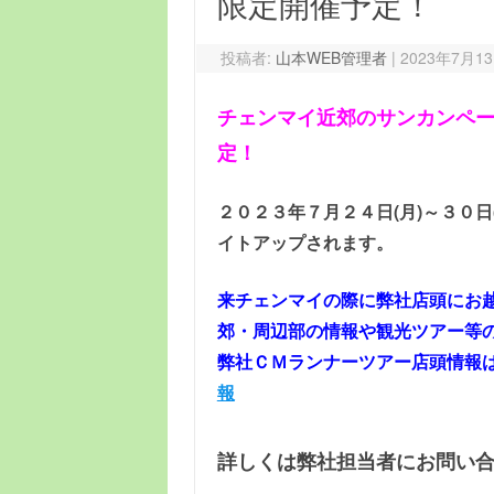
限定開催予定！
投稿者:
山本WEB管理者
|
2023年7月1
チェンマイ近郊のサンカンペ
定！
２０２３年７月２４日(月)～３０
イトアップされます。
来チェンマイの際に弊社店頭にお
郊・周辺部の情報や観光ツアー等
弊社ＣＭランナーツアー店頭情報
報
詳しくは弊社担当者にお問い