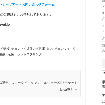
新
ンナーツアー・お問い合わせフォーム
フ
ス
へのご連絡も、お待ちしております。
ク
el.jp
メ
ョ
タ
新
マイ情報
チェンマイ近郊の温泉郷
タグ:
チェンマイ タ
の
温泉 公園 ホットスプリング
カ
テ
ゴ
3販売
スコータイ・キャンドルショー2023チケット
リ
販売中！
→
ー
2