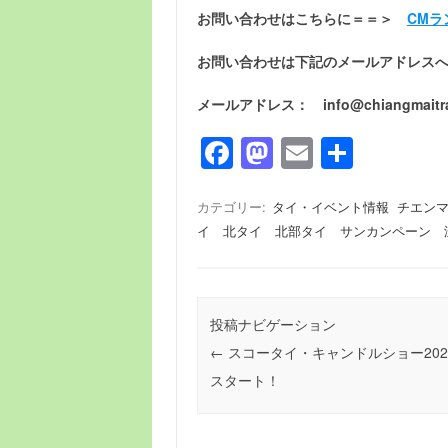
お問い合わせはこちらに＝＝＞
CMラ
お問い合わせは下記のメールアドレス
メールアドレス： info@chiangmaitrav
F
M
E
共
a
a
m
有
c
st
ail
カテゴリー:
タイ・イベント情報
チエン
イ 北タイ 北部タイ サンカンペーン 
e
o
b
d
o
o
投稿ナビゲーション
o
n
←
スコータイ・キャンドルショー202
k
スタート！