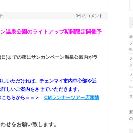
検
索
3日
0件のコメント
ーン温泉公園のライトアップ期間限定開催予
新
フ
6
日(日)までの夜にサンカンペーン温泉公園内がラ
ス
ク
メ
越しいただければ、チェンマイ市内中心部や近
ョ
年
の詳しいご案内をさせていただきます。
タ
はこちらから＝＝＞
CMランナーツアー店頭情
新
の
合わせをお願い致します。